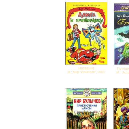
Название
Путеше
М.: Мир "Искателя", 2000.
М.: Астр