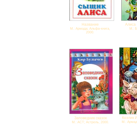
Название
Алиса 
М.: Армада; Альфа-книга,
М.: 
2000.
Козлик 
Заповедник сказок
М.: Армад
М.: АСТ; Астрель, 2000.