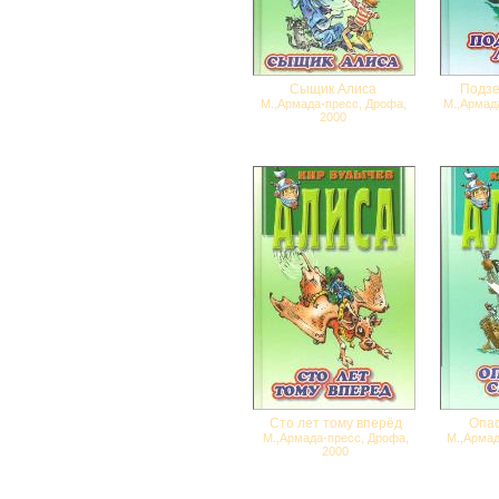
Сыщик Алиса
Подзе
М.,Армада-пресс, Дрофа,
М.,Армад
2000
Сто лет тому вперёд
Опас
М.,Армада-пресс, Дрофа,
М.,Армад
2000