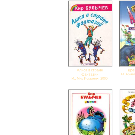
Алиса в стране
Дре
фантазий
М.,Армад
М.: Мир Искателя, 2000.