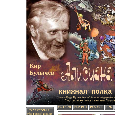
Кир
Булычёв
книжная полка
книги Кира Булычёва об Алисе, изданные н
Смотри также полки с книгами Алисианы