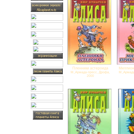
Пленники астероида
Миллион
М.,Армада-пресс, Дрофа,
М.,Армад
2000