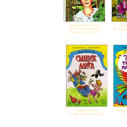
Приключения Алисы
Алис
М.: Планета детства;
М.: Арма
Астрель; АСТ, 2000.
Сыщик Алиса
Тайна 
М.: Мир "Искателя", 2000.
М.: