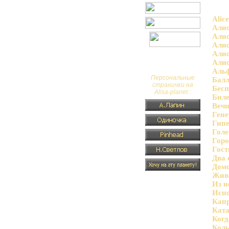
Alic
Али
Алис
Алис
Алис
Алис
Альф
Персональные
Балл
странички на
Бесп
Alisa-planet :
Биле
Веч
Гене
Гипе
Гол
Горо
Гост
Два 
Дом
Жив
Из н
Исп
Кап
Ката
Когд
Коль