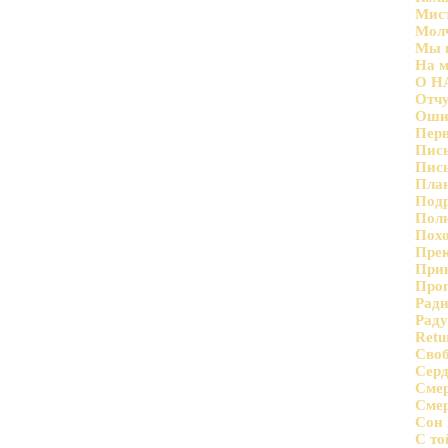
Мис
Мол
Мы в
На м
О НА
Отч
Оши
Перв
Пис
Пись
План
Под
Пол
Похо
Прек
При
Проп
Рад
Рад
Retu
Своб
Серд
Сме
Смер
Сон 
С то