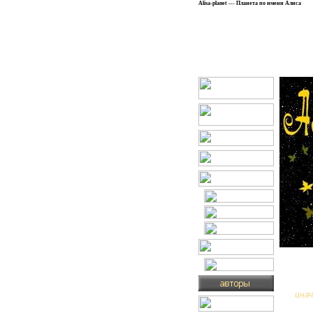
Alisa-planet --- Планета по имени Алиса
инач