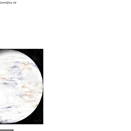
u
lanet@ya.r