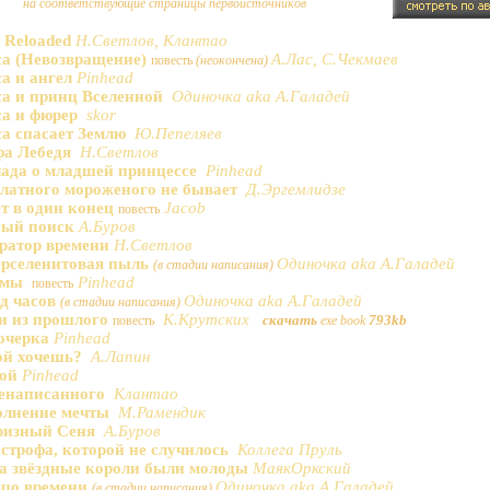
на соответствующие страницы первоисточников
e Reloaded
Н.Светлов, Клантао
са
(Невозвращение)
А.Лас, С.Чекмаев
повесть
(неокончена)
а и ангел
Pinhead
а и принц Вселенной
Одиночка aka А.Галадей
а и фюрер
skor
а спасает Землю
Ю.Пепеляев
а Лебедя
Н.Светлов
ада о младшей принцессе
Pinhead
латного мороженого не бывает
Д.Эргемлидзе
т в один конец
Jacob
повесть
ный поиск
А.Буров
ратор времени
Н.Светлов
рселенитовая пыль
Одиночка aka А.Галадей
(в стадии написания)
емы
Pinhead
повесть
д часов
Одиночка aka А.Галадей
(в стадии написания)
и из прошлого
К.Крутских
скачать
793kb
повесть
exe book
очерка
Pinhead
ой хочешь?
А.Лапин
ой
Pinhead
енаписанного
Клантао
олнение мечты
М.Рамендик
ризный Сеня
А.Буров
строфа, которой не случилось
Коллега Пруль
а звёздные короли были молоды
МаякОркский
цо времени
Одиночка aka А.Галадей
(в стадии написания)