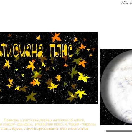
Alisa-p
Повести и рассказы разных авторов об Алисе,
е говоря - фанфики. Или более того. А также - пародии
и те, и другие, и прочие представлены здесь в виде ссылок