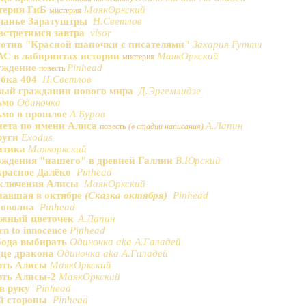
терия ГиБ
МаякОркский
мистерия
чанье Заратуштры
Н.Светлов
стретимся завтра
visor
отив "Красной шапочки с писателями"
Захария Гутти
С в лабиринтах истории
МаякОркский
мистерия
уждение
Pinhead
повесть
бка 404
Н.Светлов
ый гражданин нового мира
Д.Эргемлидзе
ьмо
Одиночка
мо в прошлое
А.Буров
ета по имени Алиса
А.Лапин
повесть
(в стадии написания)
руги
Exodus
итика
Маякоркский
ждения "нашего" в древней Галлии
В.Юрский
расное Далёко
Pinhead
ключения Алисы
МаякОркский
авшая в октябре
(
Сказка октября
)
Pinhead
иоволна
Pinhead
ужный цветочек
А.Лапин
rn to innocence
Pinhead
ода выбирать
Одиночка aka А.Галадей
це дракона
Одиночка aka А.Галадей
рть Алисы
МаякОркский
ть Алисы-2
МаякОркский
в руку
Pinhead
й стороны
Pinhead