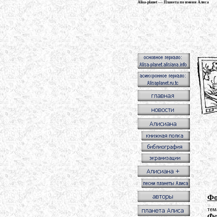
Alisa-planet --- Планета по имени Алиса
Фо
тем
Фо