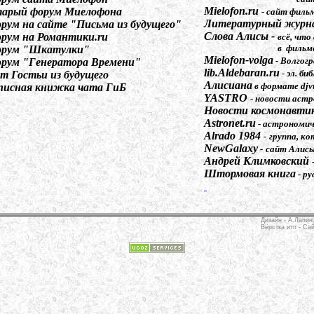
Mielofon.ru
арый форум Миелофона
- сайт филь
Литературный журна
рум на сайте "Письма из будущего"
Слова Алисы
-
рум на Романтики.ru
всё, что
в фильме "Гость
рум "Шкатулки"
Mielofon-volga
- Волгог
рум "Генератора Времени"
lib.Aldebaran.ru
- эл. б
т Гостьи из будущего
Алисиана
в формате djvu
писная книжка чата ГиБ
YASTRO
- новости аст
Новости космонавтик
Astronet.ru
- астрономич
Alrado 1984
-
группа, к
NewGalaxy
-
сайт Алисы
Андрей Климковский
Штормовая книга
- ру
Дизайн - А.Лапин
Вёрстка итп -
Сай