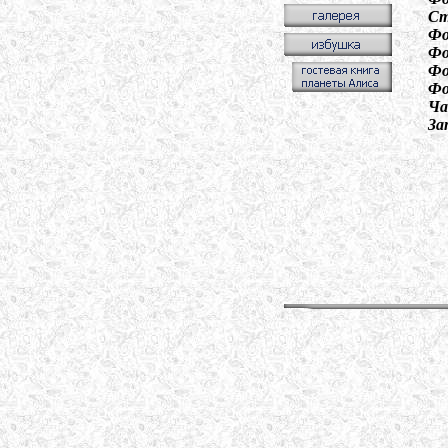
Ст
Фо
Фо
Фо
Фо
Ча
За