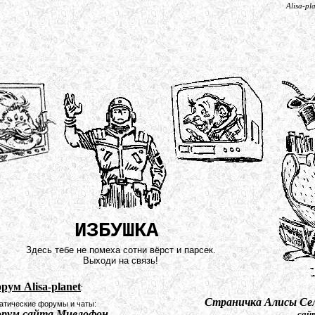
Alisa-pl
ИЗБУШКА
Здесь тебе не помеха сотни вёрст и парсек.
Выходи на связь!
рум Alisa-planet
:
Страничка Алисы Сел
атические форумы и чаты:
рум сайта Миелофон
сайт метапр