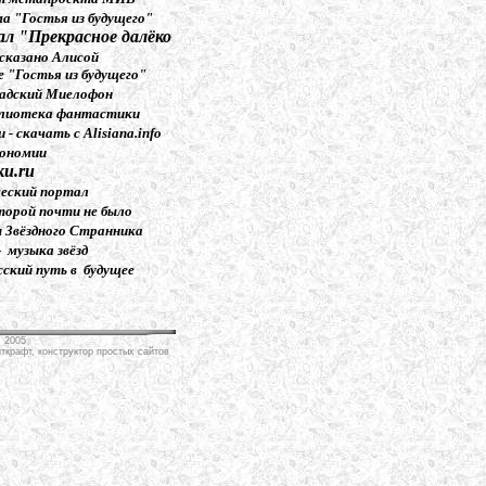
ма "Гостья из будущего"
л "Прекрасное далёко
 сказано Алисой
я из будущего"
радский Миелофон
иблиотека фантастики
 - скачать с Alisiana.info
рономии
и.ru
еский портал
оторой почти не было
 Звёздного Странника
- музыка звёзд
сский путь в будущее
, 2005
ткрафт
, конструктор простых сайтов