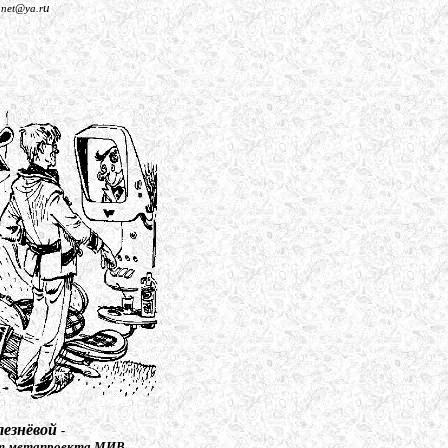
u
anet@ya.r
езнёвой
-
оекта МИВ